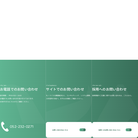
<for tel>
<for business>
<for recruit>
お電話でのお問い合わせ
サイトでのお問い合わせ
採用へのお問い合わせ
受付時間 ： 平日10:00〜18:00
モノづくりの課題解決なら、コンサルティング、システム開発、
採用情報やご応募に関するお問い合わせは、こちらから。
お電話でもお問い合わせを受け付けております。
人材提供の当社へ。まずはお気軽にご相談ください。
お急ぎの方はこちらからご連絡ください。
052-232-0271
arrow_right_alt
arrow_right_alt
お問い合わせはこちら
採用へのお問い合わせはこちら