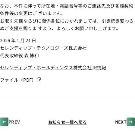
なお、本件に伴って所在地・電話番号等のご連絡先及び各種契約
条件等の変更はご ざいません。
お取引先様ならびに関係各位におかれましては、引き続き変わら
ぬご支援を賜りま すよう、よろしくお願い申し上げます。
2026 年 1 月 21 日
セレンディップ・テクノロジーズ株式会社
代表取締役 森 博和
セレンディップ・ホールディングス株式会社 IR情報
ファイル（PDF）
PREV
NEXT
arrow_left_alt
arrow_right_alt
お知らせ一覧へ戻る