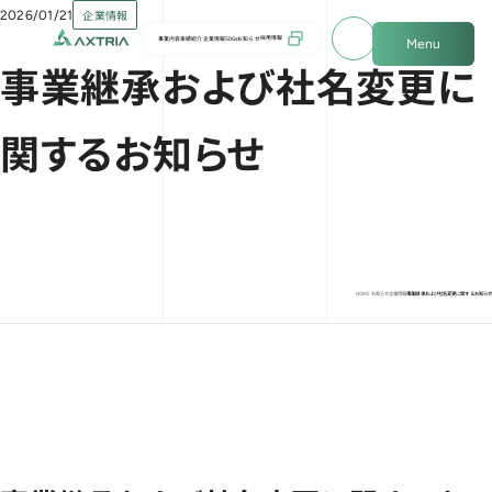
企業情報
2026/01/21
select_window_2
s
採用情報
事業内容
実績紹介
企業情報
SDGs
お知らせ
お問い合わせ
Menu
e
事業継承および社名変更に
a
r
c
関するお知らせ
h
HOME
お知らせ
企業情報
事業継承および社名変更に関するお知らせ