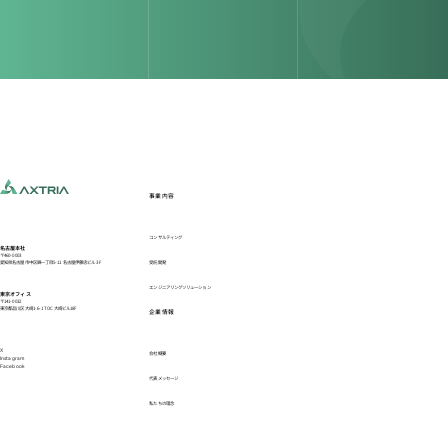
事業内容
コンサルティング
名古屋本社
〒460-0003
愛知県名古屋市中区錦一丁目5-11 名古屋伊藤忠ビル 3F
受託開発
エンジニアリングソリューション
東京オフィス
〒141-0032
東京都品川区大崎1-6-1 TOC大崎ビル18F
企業情報
X
会社概要
Instagram
Facebook
代表メッセージ
私たちの理念